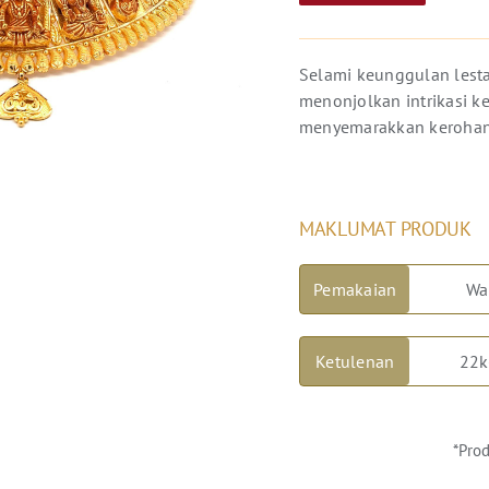
Selami keunggulan lesta
menonjolkan intrikasi k
menyemarakkan kerohani
MAKLUMAT PRODUK
Pemakaian
Wa
Ketulenan
22k
*Prod