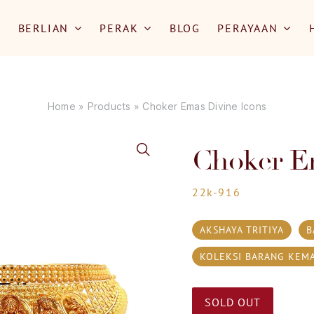
BERLIAN
PERAK
BLOG
PERAYAAN
Home
»
Products
»
Choker Emas Divine Icons
Choker E
22k-916
AKSHAYA TRITIYA
B
KOLEKSI BARANG KEM
SOLD OUT