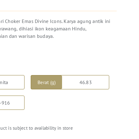
ri Choker Emas Divine Icons. Karya agung antik ini
erawang, dihiasi ikon keagamaan Hindu,
an dan warisan budaya.
nita
Berat (g)
46.83
-916
uct is subject to availability in store