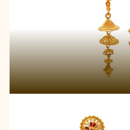
Jhumka Heirloo