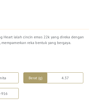
ng Heart ialah cincin emas 22k yang direka dengan
m, mempamerkan reka bentuk yang bergaya.
nita
Berat (g)
4.37
-916