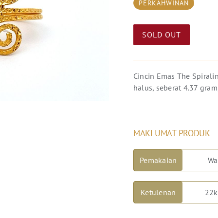
PERKAHWINAN
SOLD OUT
Cincin Emas The Spirali
halus, seberat 4.37 gra
MAKLUMAT PRODUK
Pemakaian
Wa
Ketulenan
22k