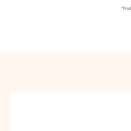
*Prod
Gelang Radia