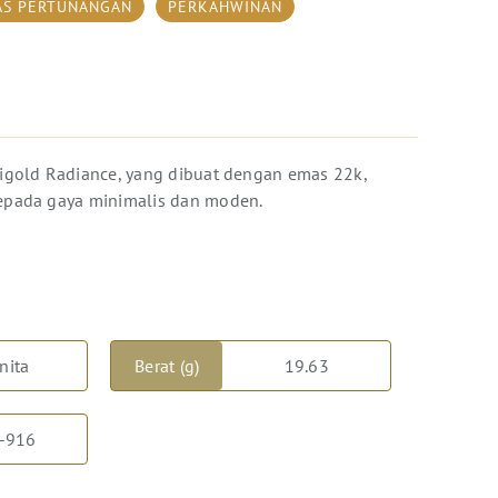
AS PERTUNANGAN
PERKAHWINAN
igold Radiance, yang dibuat dengan emas 22k,
pada gaya minimalis dan moden.
nita
Berat (g)
19.63
-916